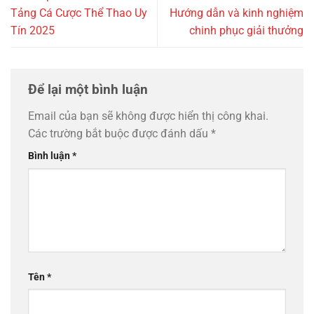
Tảng Cá Cược Thể Thao Uy
Hướng dẫn và kinh nghiệm
Tín 2025
chinh phục giải thưởng
Để lại một bình luận
Email của bạn sẽ không được hiển thị công khai.
Các trường bắt buộc được đánh dấu
*
Bình luận
*
Tên
*