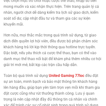
việc chọn mục trò chơi hoặc cược thể thao, nhập số tiền
mong muốn và xác nhận thực hiện. Trên trang quản lý cá
nhân, người chơi dễ dàng kiểm tra lịch sử giao dịch, kiểm
soát số dư, cập nhật đầu tư và tham gia các sự kiện
khuyến mãi.
Hơn nữa, mọi thắc mắc trong quá trình sử dụng, từ giao
dịch đến quyền lợi hội viên, đều được bộ phận chăm sóc
khách hàng trả lời kịp thời thông qua hotline trực tuyến.
Đặc biệt, nếu yêu thích cá cược thể thao, bạn có thể vào
danh mục thể thao nổi bật để khám phá thêm nhiều cơ hội
giải trí mới mẻ, bắt kịp các trận cầu hấp dẫn.
Toàn bộ quá trình sử dụng
United Gaming 77loc
đều đặt
sự an toàn, minh bạch và bảo mật thông tin khách hàng
lên hàng đầu, giúp bạn yên tâm trọn vẹn mỗi khi tham gia
đặt cược cũng như rút thưởng thành công. Lưu ý quan
trọng là nên cập nhật đầy đủ thông tin cá nhân và chính
xác để tránh các sự cố phát sinh trong quá trình sử dụng