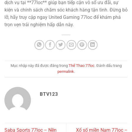
dịch vụ tại **77loc** giúp bạn tiếp cận vô số ưu đãi, sự
kiện và chính sách chăm sóc khách hàng tận tình. Đừng bỏ
lỡ, hãy truy cập ngay United Gaming 77loc để khám phá
trọn vẹn trải nghiệm hấp dẫn này.
Mục nhập này đã được đăng trong
Thể Thao 77loc
. Đánh dấu trang
permalink
.
BTV123
Saba Sports 77loc – Nền
Xổ số miền Nam 77loc –