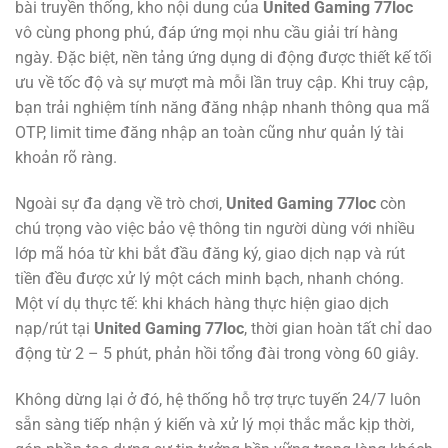
bài truyền thống, kho nội dung của
United Gaming 77loc
vô cùng phong phú, đáp ứng mọi nhu cầu giải trí hàng
ngày. Đặc biệt, nền tảng ứng dụng di động được thiết kế tối
ưu về tốc độ và sự mượt mà mỗi lần truy cập. Khi truy cập,
bạn trải nghiệm tính năng đăng nhập nhanh thông qua mã
OTP, limit time đăng nhập an toàn cũng như quản lý tài
khoản rõ ràng.
Ngoài sự đa dạng về trò chơi,
United Gaming 77loc
còn
chú trọng vào việc bảo vệ thông tin người dùng với nhiều
lớp mã hóa từ khi bắt đầu đăng ký, giao dịch nạp và rút
tiền đều được xử lý một cách minh bạch, nhanh chóng.
Một ví dụ thực tế: khi khách hàng thực hiện giao dịch
nạp/rút tại
United Gaming 77loc
, thời gian hoàn tất chỉ dao
động từ 2 – 5 phút, phản hồi tổng đài trong vòng 60 giây.
Không dừng lại ở đó, hệ thống hỗ trợ trực tuyến 24/7 luôn
sẵn sàng tiếp nhận ý kiến và xử lý mọi thắc mắc kịp thời,