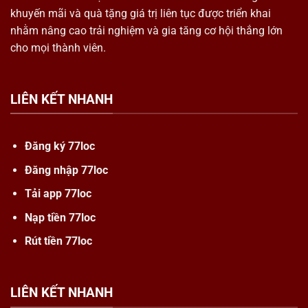
khuyến mãi và quà tặng giá trị liên tục được triển khai
nhằm nâng cao trải nghiệm và gia tăng cơ hội thắng lớn
cho mọi thành viên.
LIÊN KẾT NHANH
Đăng ký 77loc
Đăng nhập 77loc
Tải app 77loc
Nạp tiền 77loc
Rút tiền 77loc
LIÊN KẾT NHANH