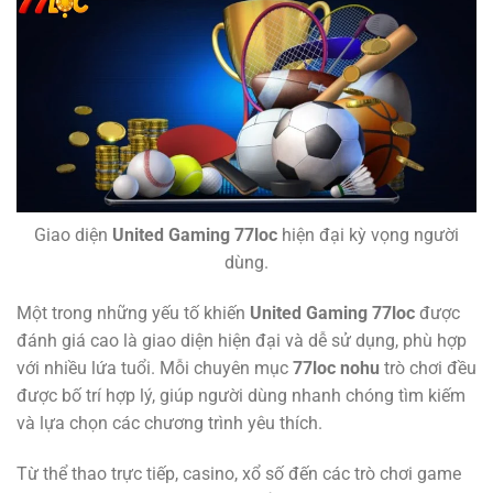
Giao diện
United Gaming 77loc
hiện đại kỳ vọng người
dùng.
Một trong những yếu tố khiến
United Gaming 77loc
được
đánh giá cao là giao diện hiện đại và dễ sử dụng, phù hợp
với nhiều lứa tuổi. Mỗi chuyên mục
77loc nohu
trò chơi đều
được bố trí hợp lý, giúp người dùng nhanh chóng tìm kiếm
và lựa chọn các chương trình yêu thích.
Từ thể thao trực tiếp, casino, xổ số đến các trò chơi game