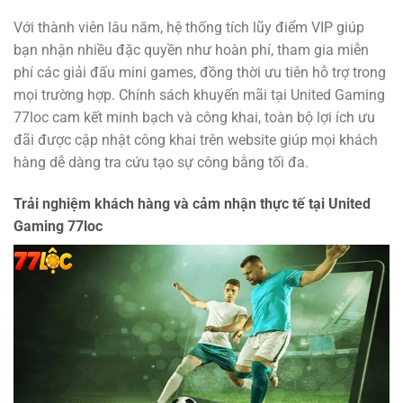
Với thành viên lâu năm, hệ thống tích lũy điểm VIP giúp
bạn nhận nhiều đặc quyền như hoàn phí, tham gia miễn
phí các giải đấu mini games, đồng thời ưu tiên hỗ trợ trong
mọi trường hợp. Chính sách khuyến mãi tại United Gaming
77loc cam kết minh bạch và công khai, toàn bộ lợi ích ưu
đãi được cập nhật công khai trên website giúp mọi khách
hàng dễ dàng tra cứu tạo sự công bằng tối đa.
Trải nghiệm khách hàng và cảm nhận thực tế tại United
Gaming 77loc