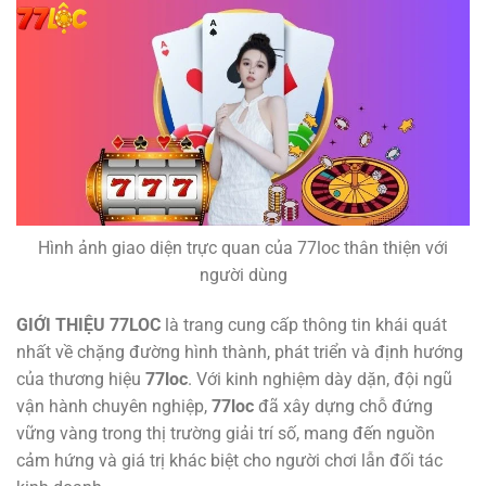
Hình ảnh giao diện trực quan của 77loc thân thiện với
người dùng
GIỚI THIỆU 77LOC
là trang cung cấp thông tin khái quát
nhất về chặng đường hình thành, phát triển và định hướng
của thương hiệu
77loc
. Với kinh nghiệm dày dặn, đội ngũ
vận hành chuyên nghiệp,
77loc
đã xây dựng chỗ đứng
vững vàng trong thị trường giải trí số, mang đến nguồn
cảm hứng và giá trị khác biệt cho người chơi lẫn đối tác