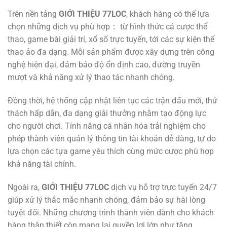
Trên nền tảng
GIỚI THIỆU 77LOC
, khách hàng có thể lựa
chọn những dịch vụ phù hợp： từ hình thức cá cược thể
thao, game bài giải trí, xổ số trực tuyến, tới các sự kiện thể
thao ảo đa dạng. Mỗi sản phẩm được xây dựng trên công
nghệ hiện đại, đảm bảo độ ổn định cao, đường truyền
mượt và khả năng xử lý thao tác nhanh chóng.
Đồng thời, hệ thống cập nhật liên tục các trận đấu mới, thử
thách hấp dẫn, đa dạng giải thưởng nhằm tạo động lực
cho người chơi. Tính năng cá nhân hóa trải nghiệm cho
phép thành viên quản lý thông tin tài khoản dễ dàng, tự do
lựa chọn các tựa game yêu thích cùng mức cược phù hợp
khả năng tài chính.
Ngoài ra,
GIỚI THIỆU 77LOC
dịch vụ hỗ trợ trực tuyến 24/7
giúp xử lý thắc mắc nhanh chóng, đảm bảo sự hài lòng
tuyệt đối. Những chương trình thành viên dành cho khách
hàng thân thiết còn mang lại quyền lợi lớn như tặng