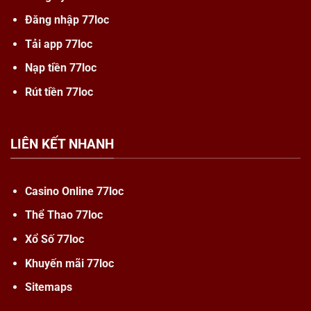
Đăng nhập 77loc
Tải app 77loc
Nạp tiền 77loc
Rút tiền 77loc
LIÊN KẾT NHANH
Casino Online 77loc
Thể Thao 77loc
Xổ Số 77loc
Khuyến mãi 77loc
Sitemaps