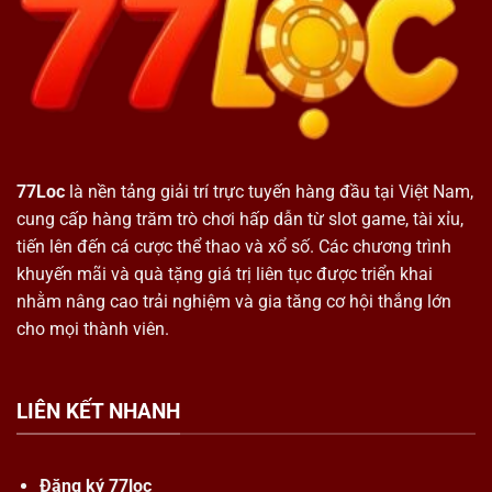
77Loc
là nền tảng giải trí trực tuyến hàng đầu tại Việt Nam,
cung cấp hàng trăm trò chơi hấp dẫn từ slot game, tài xỉu,
tiến lên đến cá cược thể thao và xổ số. Các chương trình
khuyến mãi và quà tặng giá trị liên tục được triển khai
nhằm nâng cao trải nghiệm và gia tăng cơ hội thắng lớn
cho mọi thành viên.
LIÊN KẾT NHANH
Đăng ký 77loc