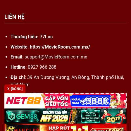
LIÊN HỆ
Thương hiệu:
77Loc
Website
:
https://MovieRoom.com.mx/
Email
:
support@MovieRoom.com.mx
Hotline
: 0927 966 288
Địa chỉ
: 39 An Dương Vương, An Đông, Thành phố Huế,
Việt Nam
X [ĐÓNG]
Zipcode
: 50252
Hashtag: #77loc #77locdev #gamebaidoithuong
#dangky77loc