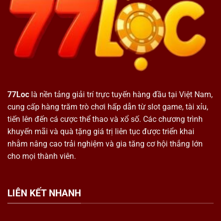
77Loc
là nền tảng giải trí trực tuyến hàng đầu tại Việt Nam,
cung cấp hàng trăm trò chơi hấp dẫn từ slot game, tài xỉu,
tiến lên đến cá cược thể thao và xổ số. Các chương trình
khuyến mãi và quà tặng giá trị liên tục được triển khai
nhằm nâng cao trải nghiệm và gia tăng cơ hội thắng lớn
cho mọi thành viên.
LIÊN KẾT NHANH