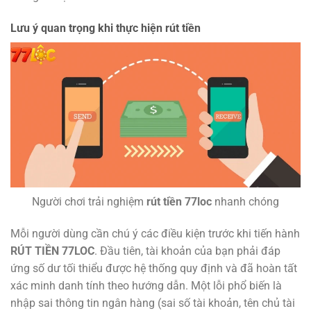
Lưu ý quan trọng khi thực hiện rút tiền
Người chơi trải nghiệm
rút tiền 77loc
nhanh chóng
Mỗi người dùng cần chú ý các điều kiện trước khi tiến hành
RÚT TIỀN 77LOC
. Đầu tiên, tài khoản của bạn phải đáp
ứng số dư tối thiểu được hệ thống quy định và đã hoàn tất
xác minh danh tính theo hướng dẫn. Một lỗi phổ biến là
nhập sai thông tin ngân hàng (sai số tài khoản, tên chủ tài