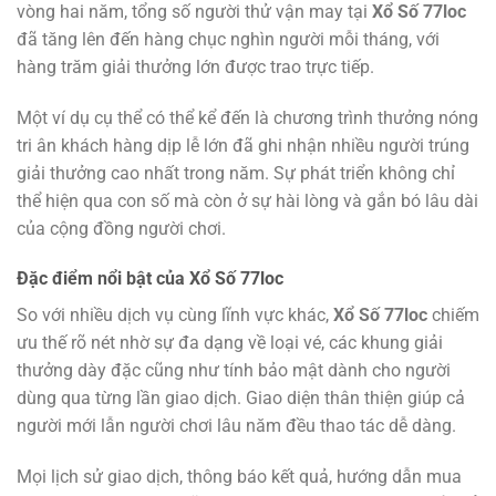
vòng hai năm, tổng số người thử vận may tại
Xổ Số 77loc
đã tăng lên đến hàng chục nghìn người mỗi tháng, với
hàng trăm giải thưởng lớn được trao trực tiếp.
Một ví dụ cụ thể có thể kể đến là chương trình thưởng nóng
tri ân khách hàng dịp lễ lớn đã ghi nhận nhiều người trúng
giải thưởng cao nhất trong năm. Sự phát triển không chỉ
thể hiện qua con số mà còn ở sự hài lòng và gắn bó lâu dài
của cộng đồng người chơi.
Đặc điểm nổi bật của Xổ Số 77loc
So với nhiều dịch vụ cùng lĩnh vực khác,
Xổ Số 77loc
chiếm
ưu thế rõ nét nhờ sự đa dạng về loại vé, các khung giải
thưởng dày đặc cũng như tính bảo mật dành cho người
dùng qua từng lần giao dịch. Giao diện thân thiện giúp cả
người mới lẫn người chơi lâu năm đều thao tác dễ dàng.
Mọi lịch sử giao dịch, thông báo kết quả, hướng dẫn mua