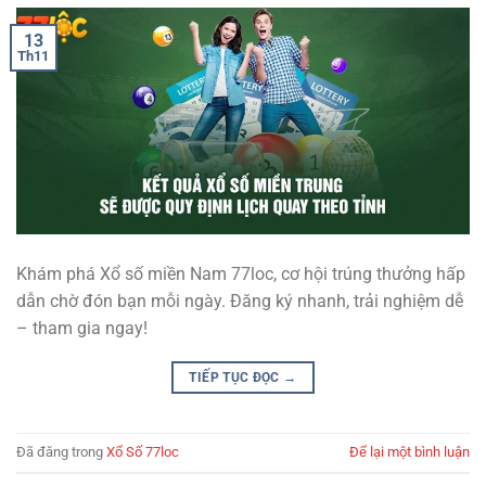
13
Th11
Khám phá Xổ số miền Nam 77loc, cơ hội trúng thưởng hấp
dẫn chờ đón bạn mỗi ngày. Đăng ký nhanh, trải nghiệm dễ
– tham gia ngay!
TIẾP TỤC ĐỌC
→
Đã đăng trong
Xổ Số 77loc
Để lại một bình luận