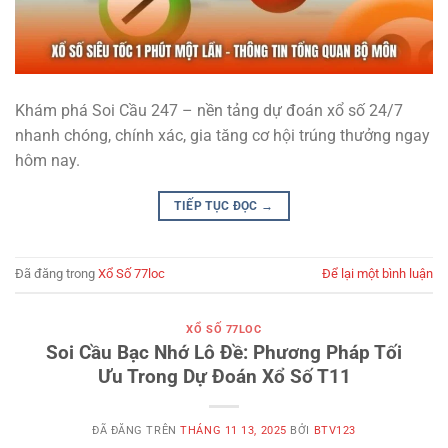
Khám phá Soi Cầu 247 – nền tảng dự đoán xổ số 24/7
nhanh chóng, chính xác, gia tăng cơ hội trúng thưởng ngay
hôm nay.
TIẾP TỤC ĐỌC
→
Đã đăng trong
Xổ Số 77loc
Để lại một bình luận
XỔ SỐ 77LOC
Soi Cầu Bạc Nhớ Lô Đề: Phương Pháp Tối
Ưu Trong Dự Đoán Xổ Số T11
ĐÃ ĐĂNG TRÊN
THÁNG 11 13, 2025
BỞI
BTV123