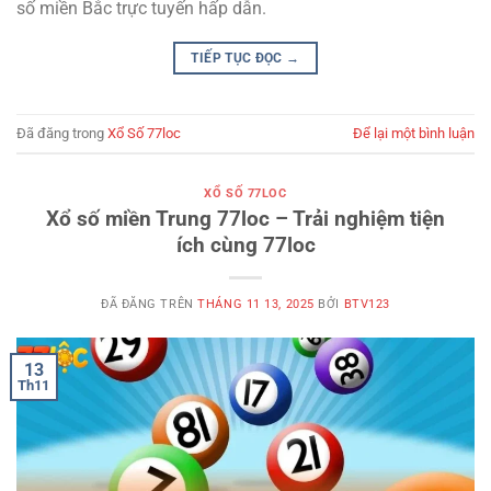
số miền Bắc trực tuyến hấp dẫn.
TIẾP TỤC ĐỌC
→
Đã đăng trong
Xổ Số 77loc
Để lại một bình luận
XỔ SỐ 77LOC
Xổ số miền Trung 77loc – Trải nghiệm tiện
ích cùng 77loc
ĐÃ ĐĂNG TRÊN
THÁNG 11 13, 2025
BỞI
BTV123
13
Th11