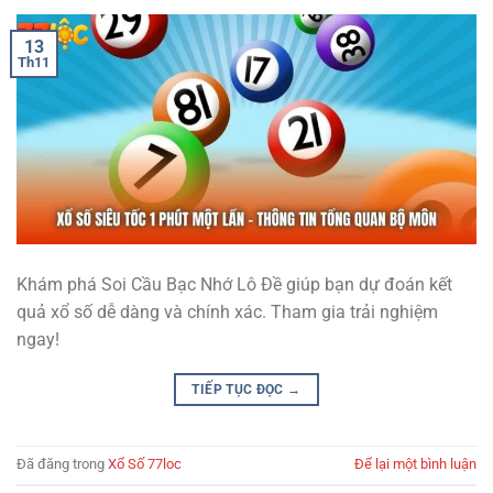
13
Th11
Khám phá Soi Cầu Bạc Nhớ Lô Đề giúp bạn dự đoán kết
quả xổ số dễ dàng và chính xác. Tham gia trải nghiệm
ngay!
TIẾP TỤC ĐỌC
→
Đã đăng trong
Xổ Số 77loc
Để lại một bình luận