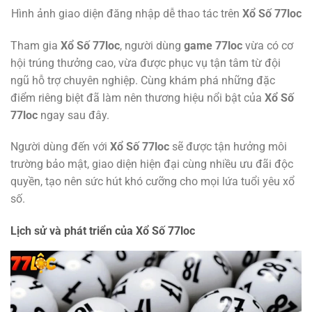
Hình ảnh giao diện đăng nhập dễ thao tác trên
Xổ Số 77loc
Tham gia
Xổ Số 77loc
, người dùng
game 77loc
vừa có cơ
hội trúng thưởng cao, vừa được phục vụ tận tâm từ đội
ngũ hỗ trợ chuyên nghiệp. Cùng khám phá những đặc
điểm riêng biệt đã làm nên thương hiệu nổi bật của
Xổ Số
77loc
ngay sau đây.
Người dùng đến với
Xổ Số 77loc
sẽ được tận hưởng môi
trường bảo mật, giao diện hiện đại cùng nhiều ưu đãi độc
quyền, tạo nên sức hút khó cưỡng cho mọi lứa tuổi yêu xổ
số.
Lịch sử và phát triển của Xổ Số 77loc