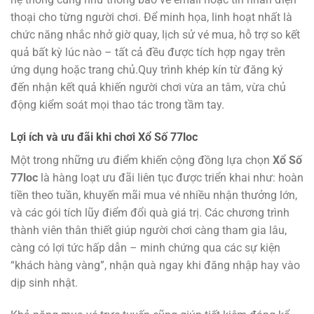
thoại cho từng người chơi. Để minh họa, linh hoạt nhất là
chức năng nhắc nhở giờ quay, lịch sử vé mua, hỗ trợ so kết
quả bất kỳ lúc nào – tất cả đều được tích hợp ngay trên
ứng dụng hoặc trang chủ.Quy trình khép kín từ đăng ký
đến nhận kết quả khiến người chơi vừa an tâm, vừa chủ
động kiểm soát mọi thao tác trong tầm tay.
Lợi ích và ưu đãi khi chơi Xổ Số 77loc
Một trong những ưu điểm khiến cộng đồng lựa chọn
Xổ Số
77loc
là hàng loạt ưu đãi liên tục được triển khai như: hoàn
tiền theo tuần, khuyến mãi mua vé nhiều nhận thưởng lớn,
và các gói tích lũy điểm đổi quà giá trị. Các chương trình
thành viên thân thiết giúp người chơi càng tham gia lâu,
càng có lợi tức hấp dẫn – minh chứng qua các sự kiện
“khách hàng vàng”, nhận quà ngay khi đăng nhập hay vào
dịp sinh nhật.