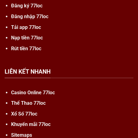
Đăng ký 77loc
Đăng nhập 77loc
Tải app 77loc
Nạp tiền 77loc
Rút tiền 77loc
LIÊN KẾT NHANH
Casino Online 77loc
Thể Thao 77loc
Xổ Số 77loc
Khuyến mãi 77loc
Sitemaps