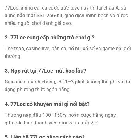
liệu cá nhân hoặc tranh chấp không thể giải
77Loc là nhà cái cá cược trực tuyến uy tín tại châu Á, sử
quyết
. Vợ nên cân nhắc kỹ nếu có ý định tham
dụng
bảo mật SSL 256-bit
, giao dịch minh bạch và được
gia, ưu tiên giải trí an toàn và quản lý tài chính
nhiều người chơi đánh giá cao.
hợp lý.
2. 77Loc cung cấp những trò chơi gì?
Link vào website chính thức:
https://heatherparisi.tv/
, truy cập
Thể thao, casino live, bắn cá, nổ hũ, xổ số và game bài đổi
ngay để có trải nghiệm tốt nhất !!!
thưởng.
3. Nạp rút tại 77Loc mất bao lâu?
Giao dịch nhanh chóng, chỉ
1–3 phút
, không thu phí và đa
dạng phương thức ngân hàng.
4. 77Loc có khuyến mãi gì nổi bật?
Thưởng nạp đầu 100–150%, hoàn cược hằng ngày,
giftcode tặng thành viên mới và ưu đãi VIP.
5. Liên hệ 77Loc bằng cách nào?