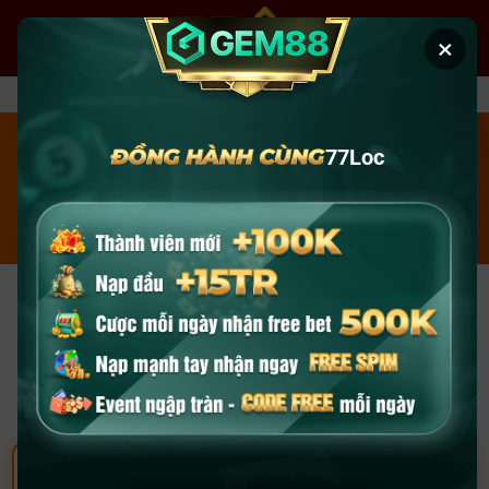
Chuyển
đến
×
nội
dung
ĐĂNG KÝ
ĐĂNG NHẬP
77Loc
TITLE: 77LOC | LINK VÀO NHÀ CÁI
77LOC CHÍNH THỨC KHÔNG CHẶN
2026
77loc
là một nền tảng giải trí trực tuyến được