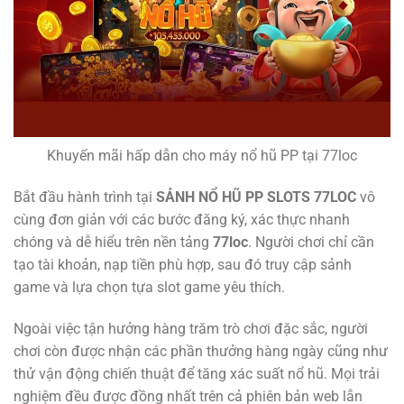
Khuyến mãi hấp dẫn cho máy nổ hũ PP tại 77loc
Bắt đầu hành trình tại
SẢNH NỔ HŨ PP SLOTS 77LOC
vô
cùng đơn giản với các bước đăng ký, xác thực nhanh
chóng và dễ hiểu trên nền tảng
77loc
. Người chơi chỉ cần
tạo tài khoản, nạp tiền phù hợp, sau đó truy cập sảnh
game và lựa chọn tựa slot game yêu thích.
Ngoài việc tận hưởng hàng trăm trò chơi đặc sắc, người
chơi còn được nhận các phần thưởng hàng ngày cũng như
thử vận động chiến thuật để tăng xác suất nổ hũ. Mọi trải
nghiệm đều được đồng nhất trên cả phiên bản web lẫn