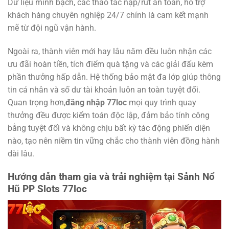
Dữ liệu minh bạch, các thao tác nạp/rút an toàn, hỗ trợ
khách hàng chuyên nghiệp 24/7 chính là cam kết mạnh
mẽ từ đội ngũ vận hành.
Ngoài ra, thành viên mới hay lâu năm đều luôn nhận các
ưu đãi hoàn tiền, tích điểm quà tặng và các giải đấu kèm
phần thưởng hấp dẫn. Hệ thống bảo mật đa lớp giúp thông
tin cá nhân và số dư tài khoản luôn an toàn tuyệt đối.
Quan trọng hơn,
đăng nhập 77loc
mọi quy trình quay
thưởng đều được kiểm toán độc lập, đảm bảo tính công
bằng tuyệt đối và không chịu bất kỳ tác động phiến diện
nào, tạo nên niềm tin vững chắc cho thành viên đồng hành
dài lâu.
Hướng dẫn tham gia và trải nghiệm tại Sảnh Nổ
Hũ PP Slots 77loc