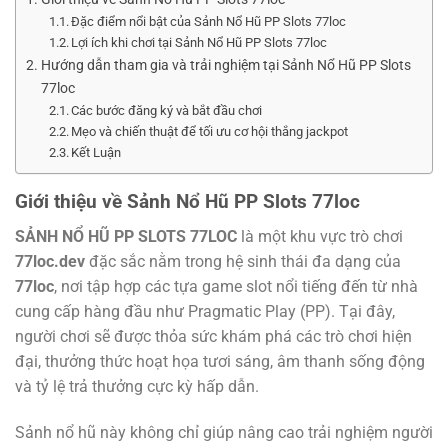
Đặc điểm nổi bật của Sảnh Nổ Hũ PP Slots 77loc
Lợi ích khi chơi tại Sảnh Nổ Hũ PP Slots 77loc
Hướng dẫn tham gia và trải nghiệm tại Sảnh Nổ Hũ PP Slots
77loc
Các bước đăng ký và bắt đầu chơi
Mẹo và chiến thuật để tối ưu cơ hội thắng jackpot
Kết Luận
Giới thiệu về Sảnh Nổ Hũ PP Slots 77loc
SẢNH NỔ HŨ PP SLOTS 77LOC
là một khu vực trò chơi
77loc.dev
đặc sắc nằm trong hệ sinh thái đa dạng của
77loc
, nơi tập hợp các tựa game slot nổi tiếng đến từ nhà
cung cấp hàng đầu như Pragmatic Play (PP). Tại đây,
người chơi sẽ được thỏa sức khám phá các trò chơi hiện
đại, thưởng thức hoạt họa tươi sáng, âm thanh sống động
và tỷ lệ trả thưởng cực kỳ hấp dẫn.
Sảnh nổ hũ này không chỉ giúp nâng cao trải nghiệm người