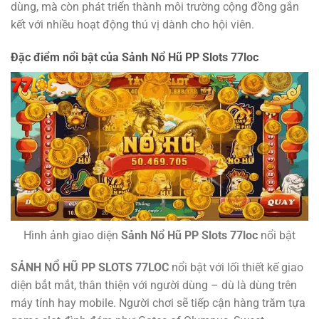
dùng, mà còn phát triển thành môi trường cộng đồng gắn
kết với nhiều hoạt động thú vị dành cho hội viên.
Đặc điểm nổi bật của Sảnh Nổ Hũ PP Slots 77loc
Hình ảnh giao diện
Sảnh Nổ Hũ PP Slots 77loc
nổi bật
SẢNH NỔ HŨ PP SLOTS 77LOC
nổi bật với lối thiết kế giao
diện bắt mắt, thân thiện với người dùng – dù là dùng trên
máy tính hay mobile. Người chơi sẽ tiếp cận hàng trăm tựa