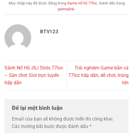
Mục nhập này đã được đăng trong
Game nổ hũ 77loc
. Đánh dấu trang
permalink
.
BTV123
Sảnh Nổ Hũ JILI Slots 77loc
Trải nghiệm Game bắn cá
– Sân chơi Slot trực tuyến
77loc hấp dẫn, dễ chơi, trúng
hấp dẫn
lớn
Để lại một bình luận
Email của bạn sẽ không được hiển thị công khai.
Các trường bắt buộc được đánh dấu
*