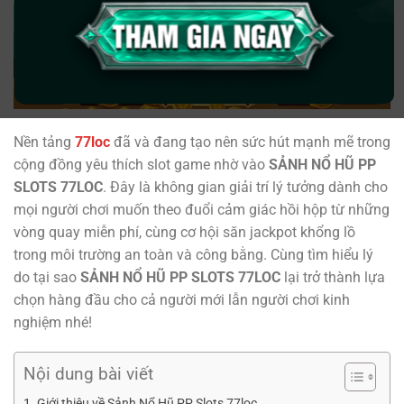
Nền tảng
77loc
đã và đang tạo nên sức hút mạnh mẽ trong
cộng đồng yêu thích slot game nhờ vào
SẢNH NỔ HŨ PP
SLOTS 77LOC
. Đây là không gian giải trí lý tưởng dành cho
mọi người chơi muốn theo đuổi cảm giác hồi hộp từ những
vòng quay miễn phí, cùng cơ hội săn jackpot khổng lồ
trong môi trường an toàn và công bằng. Cùng tìm hiểu lý
do tại sao
SẢNH NỔ HŨ PP SLOTS 77LOC
lại trở thành lựa
chọn hàng đầu cho cả người mới lẫn người chơi kinh
nghiệm nhé!
Nội dung bài viết
Giới thiệu về Sảnh Nổ Hũ PP Slots 77loc