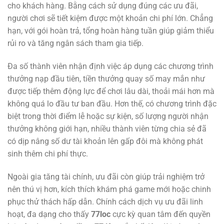
cho khách hàng. Bằng cách sử dụng đúng các ưu đãi,
người chơi sẽ tiết kiệm được một khoản chi phí lớn. Chẳng
hạn, với gói hoàn trả, tổng hoàn hàng tuần giúp giảm thiểu
rủi ro và tăng ngân sách tham gia tiếp.
Đa số thành viên nhận định việc áp dụng các chương trình
thưởng nạp đầu tiên, tiền thưởng quay số may mắn như
được tiếp thêm động lực để chơi lâu dài, thoải mái hơn mà
không quá lo đầu tư ban đầu. Hơn thế, có chương trình đặc
biệt trong thời điểm lễ hoặc sự kiện, số lượng người nhận
thưởng không giới hạn, nhiều thành viên từng chia sẻ đã
có dịp nâng số dư tài khoản lên gấp đôi mà không phát
sinh thêm chi phí thực.
Ngoài gia tăng tài chính, ưu đãi còn giúp trải nghiệm trở
nên thú vị hơn, kích thích khám phá game mới hoặc chinh
phục thử thách hấp dẫn. Chính cách dịch vụ ưu đãi linh
hoạt, đa dạng cho thấy
77loc
cực kỳ quan tâm đến quyền