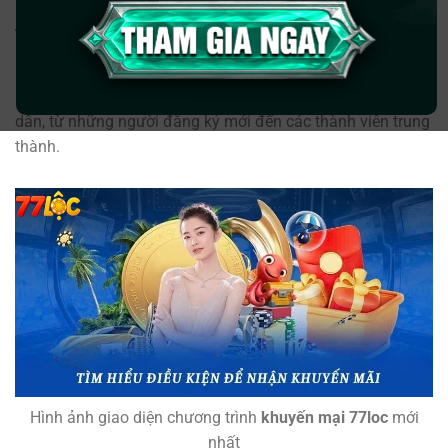
Tổng quan về Khuyến mại 77loc
Chuyên mục “
Khuyến mại 77loc
” tại
77loc
được thiết kế để
mang lại cho người chơi những trải nghiệm ưu đãi đầy hấp
dẫn, từ những người đăng ký mới đến các thành viên trung
thành.
Hình ảnh giao diện chương trình
khuyến mại 77loc
mới
nhất