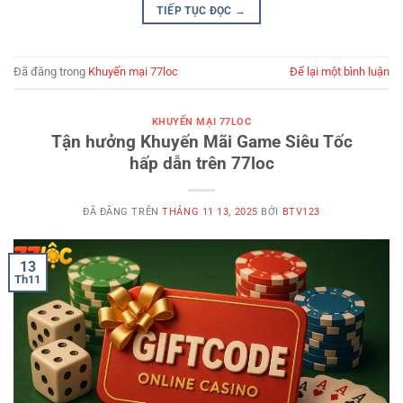
TIẾP TỤC ĐỌC
→
Đã đăng trong
Khuyến mại 77loc
Để lại một bình luận
KHUYẾN MẠI 77LOC
Tận hưởng Khuyến Mãi Game Siêu Tốc
hấp dẫn trên 77loc
ĐÃ ĐĂNG TRÊN
THÁNG 11 13, 2025
BỞI
BTV123
13
Th11