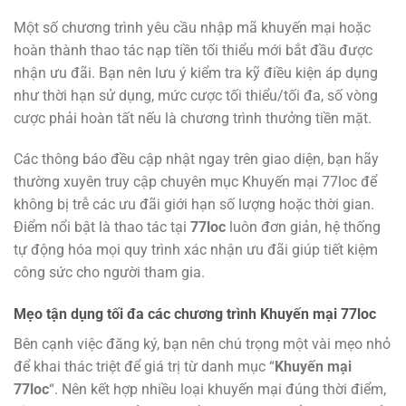
Một số chương trình yêu cầu nhập mã khuyến mại hoặc
hoàn thành thao tác nạp tiền tối thiểu mới bắt đầu được
nhận ưu đãi. Bạn nên lưu ý kiểm tra kỹ điều kiện áp dụng
như thời hạn sử dụng, mức cược tối thiểu/tối đa, số vòng
cược phải hoàn tất nếu là chương trình thưởng tiền mặt.
Các thông báo đều cập nhật ngay trên giao diện, bạn hãy
thường xuyên truy cập chuyên mục Khuyến mại 77loc để
không bị trễ các ưu đãi giới hạn số lượng hoặc thời gian.
Điểm nổi bật là thao tác tại
77loc
luôn đơn giản, hệ thống
tự động hóa mọi quy trình xác nhận ưu đãi giúp tiết kiệm
công sức cho người tham gia.
Mẹo tận dụng tối đa các chương trình Khuyến mại 77loc
Bên cạnh việc đăng ký, bạn nên chú trọng một vài mẹo nhỏ
để khai thác triệt để giá trị từ danh mục “
Khuyến mại
77loc
“. Nên kết hợp nhiều loại khuyến mại đúng thời điểm,