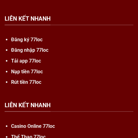
LIÊN KẾT NHANH
Đăng ký 77loc
Đăng nhập 77loc
Tải app 77loc
Nạp tiền 77loc
Rút tiền 77loc
LIÊN KẾT NHANH
Casino Online 77loc
Thể Thao 77loc