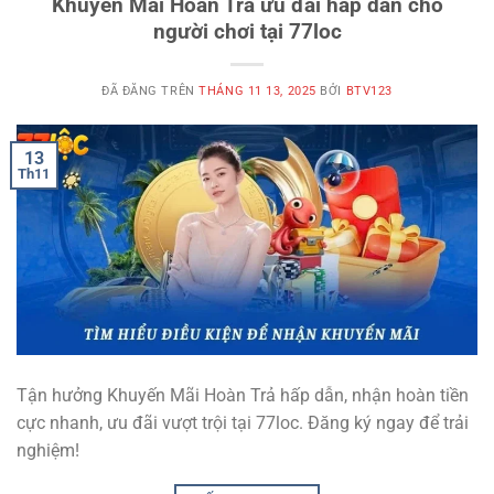
Khuyến Mãi Hoàn Trả ưu đãi hấp dẫn cho
người chơi tại 77loc
ĐÃ ĐĂNG TRÊN
THÁNG 11 13, 2025
BỞI
BTV123
13
Th11
Tận hưởng Khuyến Mãi Hoàn Trả hấp dẫn, nhận hoàn tiền
cực nhanh, ưu đãi vượt trội tại 77loc. Đăng ký ngay để trải
nghiệm!