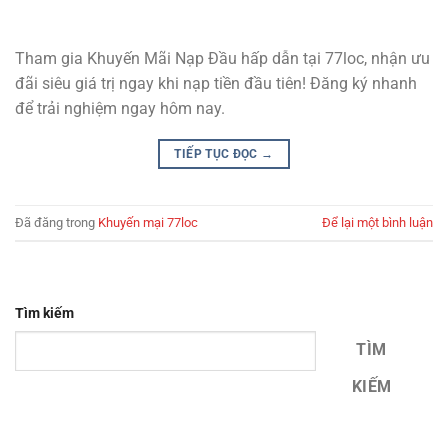
Tham gia Khuyến Mãi Nạp Đầu hấp dẫn tại 77loc, nhận ưu
đãi siêu giá trị ngay khi nạp tiền đầu tiên! Đăng ký nhanh
để trải nghiệm ngay hôm nay.
TIẾP TỤC ĐỌC
→
Đã đăng trong
Khuyến mại 77loc
Để lại một bình luận
Tìm kiếm
TÌM
KIẾM