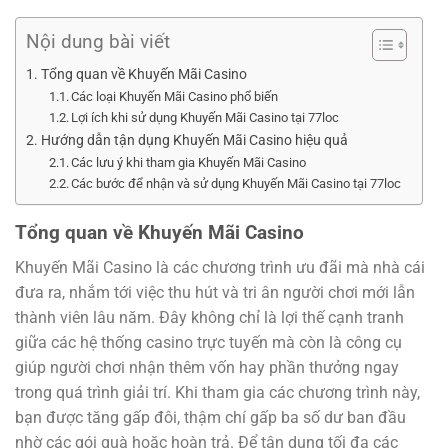
Nội dung bài viết
Tổng quan về Khuyến Mãi Casino
Các loại Khuyến Mãi Casino phổ biến
Lợi ích khi sử dụng Khuyến Mãi Casino tại 77loc
Hướng dẫn tận dụng Khuyến Mãi Casino hiệu quả
Các lưu ý khi tham gia Khuyến Mãi Casino
Các bước để nhận và sử dụng Khuyến Mãi Casino tại 77loc
Tổng quan về Khuyến Mãi Casino
Khuyến Mãi Casino là các chương trình ưu đãi mà nhà cái
đưa ra, nhắm tới việc thu hút và tri ân người chơi mới lẫn
thành viên lâu năm. Đây không chỉ là lợi thế cạnh tranh
giữa các hệ thống casino trực tuyến mà còn là công cụ
giúp người chơi nhận thêm vốn hay phần thưởng ngay
trong quá trình giải trí. Khi tham gia các chương trình này,
bạn được tăng gấp đôi, thậm chí gấp ba số dư ban đầu
nhờ các gói quà hoặc hoàn trả. Để tận dụng tối đa các