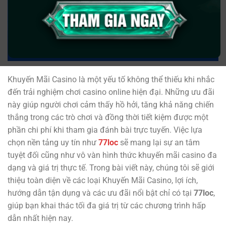
Khuyến Mãi Casino là một yếu tố không thể thiếu khi nhắc
đến trải nghiệm chơi casino online hiện đại. Những ưu đãi
này giúp người chơi cảm thấy hồ hởi, tăng khả năng chiến
thắng trong các trò chơi và đồng thời tiết kiệm được một
phần chi phí khi tham gia đánh bài trực tuyến. Việc lựa
chọn nền tảng uy tín như
77loc
sẽ mang lại sự an tâm
tuyệt đối cũng như vô vàn hình thức khuyến mãi casino đa
dạng và giá trị thực tế. Trong bài viết này, chúng tôi sẽ giới
thiệu toàn diện về các loại Khuyến Mãi Casino, lợi ích,
hướng dẫn tận dụng và các ưu đãi nổi bật chỉ có tại
77loc
,
giúp bạn khai thác tối đa giá trị từ các chương trình hấp
dẫn nhất hiện nay.