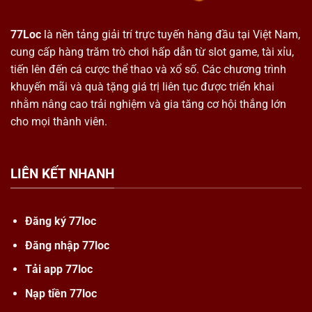
77Loc
là nền tảng giải trí trực tuyến hàng đầu tại Việt Nam,
cung cấp hàng trăm trò chơi hấp dẫn từ slot game, tài xỉu,
tiến lên đến cá cược thể thao và xổ số. Các chương trình
khuyến mãi và quà tặng giá trị liên tục được triển khai
nhằm nâng cao trải nghiệm và gia tăng cơ hội thắng lớn
cho mọi thành viên.
LIÊN KẾT NHANH
Đăng ký 77loc
Đăng nhập 77loc
Tải app 77loc
Nạp tiền 77loc