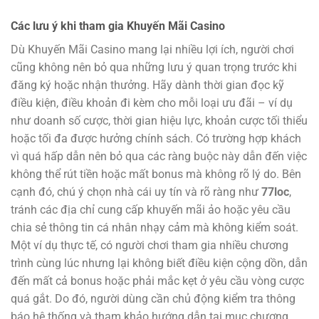
Các lưu ý khi tham gia Khuyến Mãi Casino
Dù Khuyến Mãi Casino mang lại nhiều lợi ích, người chơi
cũng không nên bỏ qua những lưu ý quan trọng trước khi
đăng ký hoặc nhận thưởng. Hãy dành thời gian đọc kỹ
điều kiện, điều khoản đi kèm cho mỗi loại ưu đãi – ví dụ
như doanh số cược, thời gian hiệu lực, khoản cược tối thiểu
hoặc tối đa được hưởng chính sách. Có trường hợp khách
vì quá hấp dẫn nên bỏ qua các ràng buộc này dẫn đến việc
không thể rút tiền hoặc mất bonus mà không rõ lý do. Bên
cạnh đó, chú ý chọn nhà cái uy tín và rõ ràng như
77loc
,
tránh các địa chỉ cung cấp khuyến mãi ảo hoặc yêu cầu
chia sẻ thông tin cá nhân nhạy cảm mà không kiểm soát.
Một ví dụ thực tế, có người chơi tham gia nhiều chương
trình cùng lúc nhưng lại không biết điều kiện cộng dồn, dẫn
đến mất cả bonus hoặc phải mắc kẹt ở yêu cầu vòng cược
quá gắt. Do đó, người dùng cần chủ động kiểm tra thông
báo hệ thống và tham khảo hướng dẫn tại mục chương