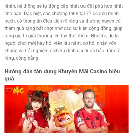
nhận, hệ thống sẽ tự động cập nhật ưu đãi phù hợp nhất
cho bạn. Đặc biệt, các chương trình tại 77loc đều minh
bạch, có thông tin điều kiện rõ ràng và thường xuyên có
thêm quà tặng bất chợt nhờ các sự kiện cộng đồng, giúp
tăng giá trị giải thưởng lên tùy thời điểm. Nhờ đó, dù là
người chơi mới hay hội viên lâu năm, cơ hội nhận vốn
khủng và trải nghiệm dịch vụ đỉnh cao luôn bảo đảm rõ
ràng, công bằng.
Hướng dẫn tận dụng Khuyến Mãi Casino hiệu
quả