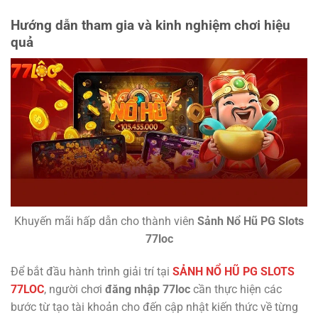
Hướng dẫn tham gia và kinh nghiệm chơi hiệu
quả
Khuyến mãi hấp dẫn cho thành viên
Sảnh Nổ Hũ PG Slots
77loc
Để bắt đầu hành trình giải trí tại
SẢNH NỔ HŨ PG SLOTS
77LOC
, người chơi
đăng nhập 77loc
cần thực hiện các
bước từ tạo tài khoản cho đến cập nhật kiến thức về từng