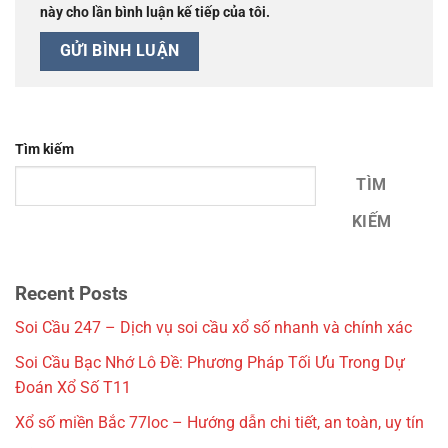
này cho lần bình luận kế tiếp của tôi.
Tìm kiếm
TÌM
KIẾM
Recent Posts
Soi Cầu 247 – Dịch vụ soi cầu xổ số nhanh và chính xác
Soi Cầu Bạc Nhớ Lô Đề: Phương Pháp Tối Ưu Trong Dự
Đoán Xổ Số T11
Xổ số miền Bắc 77loc – Hướng dẫn chi tiết, an toàn, uy tín