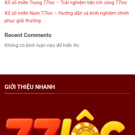
Xổ số miền Trung 77loc – Trải nghiệm tiện ích cùng 77loc
Xổ số miền Nam 77loc – Hướng dẫn và kinh nghiệm chinh
phục giải thưởng
Recent Comments
Không có bình luận nào để hiển thị.
GIỚI THIỆU NHANH