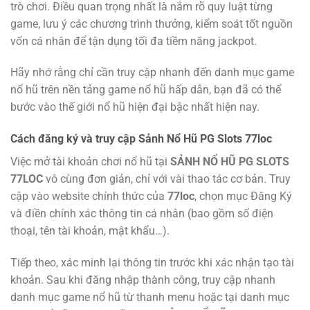
trò chơi. Điều quan trọng nhất là nắm rõ quy luật từng
game, lưu ý các chương trình thưởng, kiểm soát tốt nguồn
vốn cá nhân để tận dụng tối đa tiềm năng jackpot.
Hãy nhớ rằng chỉ cần truy cập nhanh đến danh mục game
nổ hũ trên nền tảng game nổ hũ hấp dẫn, bạn đã có thể
bước vào thế giới nổ hũ hiện đại bậc nhất hiện nay.
Cách đăng ký và truy cập Sảnh Nổ Hũ PG Slots 77loc
Việc mở tài khoản chơi nổ hũ tại
SẢNH NỔ HŨ PG SLOTS
77LOC
vô cùng đơn giản, chỉ với vài thao tác cơ bản. Truy
cập vào website chính thức của
77loc
, chọn mục Đăng Ký
và điền chính xác thông tin cá nhân (bao gồm số điện
thoại, tên tài khoản, mật khẩu…).
Tiếp theo, xác minh lại thông tin trước khi xác nhận tạo tài
khoản. Sau khi đăng nhập thành công, truy cập nhanh
danh mục game nổ hũ từ thanh menu hoặc tại danh mục