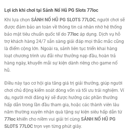
Lợi ích khi chơi tại Sảnh Nổ Hũ PG Slots 77loc
Khi lựa chọn
SẢNH NỔ HŨ PG SLOTS 77LOC
, người chơi sẽ
được đảm bảo an toàn về thông tin cá nhân nhờ hệ thống
bảo mật tiêu chuẩn quốc tế do
77loc
áp dụng. Dịch vụ hỗ
trợ khách hàng 24/7 sẵn sàng giải đáp mọi thắc mắc cũng
là điểm cộng lớn. Ngoài ra, sảnh liên tục triển khai hàng
loạt chương trình ưu đãi như thưởng nạp đầu, hoàn trả
hàng ngày, khuyến mãi sự kiện dành riêng cho game nổ
hũ.
Điều này tạo cơ hội gia tăng giá trị giải thưởng, giúp người
chơi chủ động kiểm soát dòng vốn và tối ưu trải nghiệm. Ví
dụ, người mới đăng ký sẽ được hưởng các phần thưởng
hấp dẫn trong lần đầu tham gia, hoặc các thành viên lâu
năm thường xuyên nhận quà tặng sự kiện siêu hấp dẫn từ
77loc
khiến cho niềm vui giải trí cùng
SẢNH NỔ HŨ PG
SLOTS 77LOC
trọn vẹn từng phút giây.