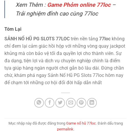
Xem Thêm :
Game Phỏm online 77loc
–
Trải nghiệm đỉnh cao cùng 77loc
Tóm Lại
SẢNH NỔ HŨ PG SLOTS 77LOC
trên nền tảng
77loc
không
chỉ đem lại cảm giác hồi hộp với những vòng quay jackpot
khủng mà còn bảo vệ tối đa quyền lợi cho thành viên. Sự
đa dạng, tiện lợi và dịch vụ chuyên nghiệp chính là điểm
tựa giúp hàng ngàn người chơi gắn bó lâu dài. Đừng chần
chừ, khám phá ngay Sảnh Nổ Hũ PG Slots 77loc hôm nay
để chạm tới những cơ hội đổi đời hấp dẫn nhất
Mục nhập này đã được đăng trong
Game nổ hũ 77loc
. Đánh dấu trang
permalink
.