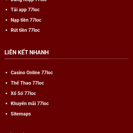
Tải app 77loc
Nạp tiền 77loc
Rút tiền 77loc
LIÊN KẾT NHANH
Casino Online 77loc
Thể Thao 77loc
Xổ Số 77loc
Khuyến mãi 77loc
Sitemaps