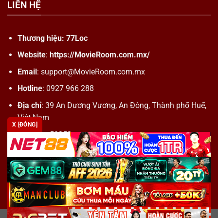
LIÊN HỆ
Thương hiệu:
77Loc
Website
:
https://MovieRoom.com.mx/
Email
:
support@MovieRoom.com.mx
Hotline
: 0927 966 288
Địa chỉ
: 39 An Dương Vương, An Đông, Thành phố Huế,
Việt Nam
X [ĐÓNG]
Zipcode
: 50252
Hashtag: #77loc #77locdev #gamebaidoithuong
#dangky77loc