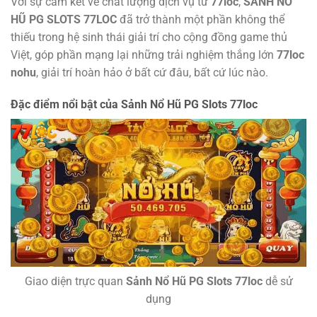
Với sự cam kết về chất lượng dịch vụ từ
77loc
,
SẢNH NỔ
HŨ PG SLOTS 77LOC
đã trở thành một phần không thể
thiếu trong hệ sinh thái giải trí cho cộng đồng game thủ
Việt, góp phần mạng lại những trải nghiệm thắng lớn
77loc
nohu
, giải trí hoàn hảo ở bất cứ đâu, bất cứ lúc nào.
Đặc điểm nổi bật của Sảnh Nổ Hũ PG Slots 77loc
Giao diện trực quan
Sảnh Nổ Hũ PG Slots 77loc
dễ sử
dụng