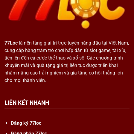
77Loc
là nền tảng giải trí trực tuyến hàng đầu tại Việt Nam,
cung cấp hàng trăm trò chơi hấp dẫn từ slot game, tài xỉu,
tiến lên đến cá cược thể thao và xổ số. Các chương trình
khuyến mãi và quà tặng giá trị liên tục được triển khai
nhằm nâng cao trải nghiệm và gia tăng cơ hội thắng lớn
cho mọi thành viên.
LIÊN KẾT NHANH
Đăng ký 77loc
Đăng nhập 77loc